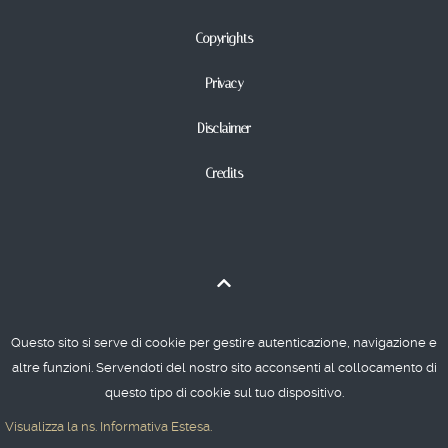
Copyrights
Privacy
Disclaimer
Credits
Questo sito si serve di cookie per gestire autenticazione, navigazione e
altre funzioni. Servendoti del nostro sito acconsenti al collocamento di
Studio Legale Piselli | Via Gemona 58 | 33100 Udine | tel: 0432502300
questo tipo di cookie sul tuo dispositivo.
fax: 0432505095 | P.IVA: 02461330306 CF: 94101190307
Visualizza la ns. Informativa Estesa.