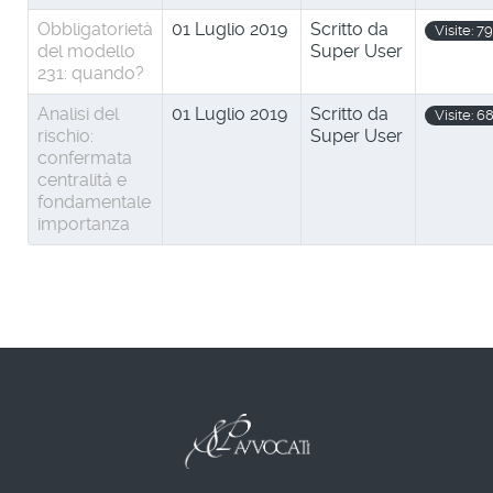
Obbligatorietà
01 Luglio 2019
Scritto da
Visite: 7
del modello
Super User
231: quando?
Analisi del
01 Luglio 2019
Scritto da
Visite: 6
rischio:
Super User
confermata
centralità e
fondamentale
importanza