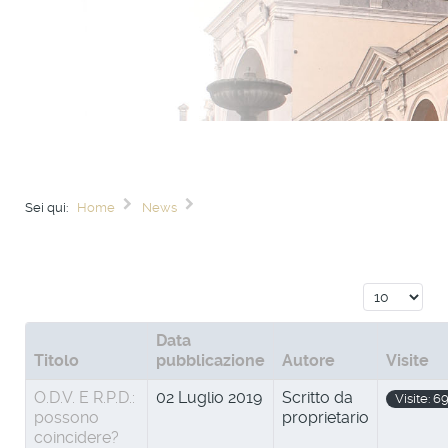
Sei qui:
Home
News
Visualizza n
Data
Titolo
pubblicazione
Autore
Visite
O.D.V. E R.P.D.:
02 Luglio 2019
Scritto da
Visite: 6
possono
proprietario
coincidere?